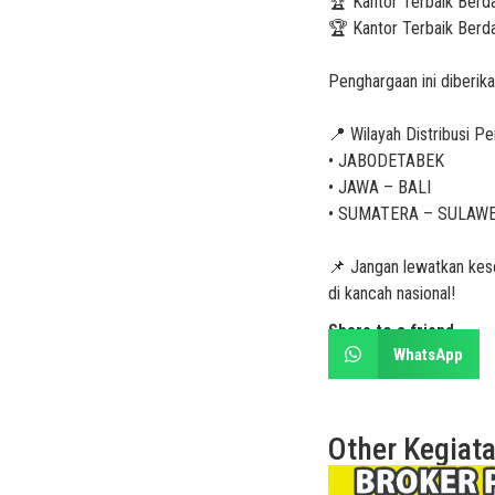
🏆 Kantor Terbaik Berd
🏆 Kantor Terbaik Berd
Penghargaan ini diberik
📍 Wilayah Distribusi P
• JABODETABEK
• JAWA – BALI
• SUMATERA – SULAW
📌 Jangan lewatkan kes
di kancah nasional!
Share to a friend
WhatsApp
Other
Kegiat