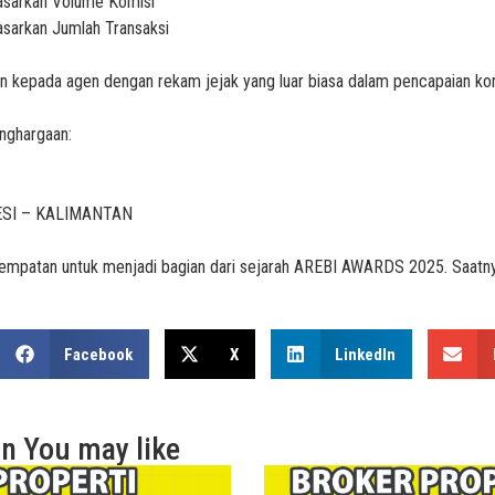
asarkan Volume Komisi
asarkan Jumlah Transaksi
an kepada agen dengan rekam jejak yang luar biasa dalam pencapaian kom
enghargaan:
ESI – KALIMANTAN
empatan untuk menjadi bagian dari sejarah AREBI AWARDS 2025. Saatn
Facebook
X
LinkedIn
an
You may like