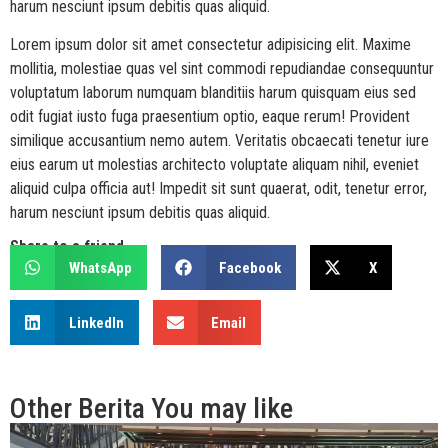
harum nesciunt ipsum debitis quas aliquid.
Lorem ipsum dolor sit amet consectetur adipisicing elit. Maxime
mollitia, molestiae quas vel sint commodi repudiandae consequuntur
voluptatum laborum numquam blanditiis harum quisquam eius sed
odit fugiat iusto fuga praesentium optio, eaque rerum! Provident
similique accusantium nemo autem. Veritatis obcaecati tenetur iure
eius earum ut molestias architecto voluptate aliquam nihil, eveniet
aliquid culpa officia aut! Impedit sit sunt quaerat, odit, tenetur error,
harum nesciunt ipsum debitis quas aliquid.
Share to a friend
WhatsApp
Facebook
X
LinkedIn
Email
Other
Berita
You may like