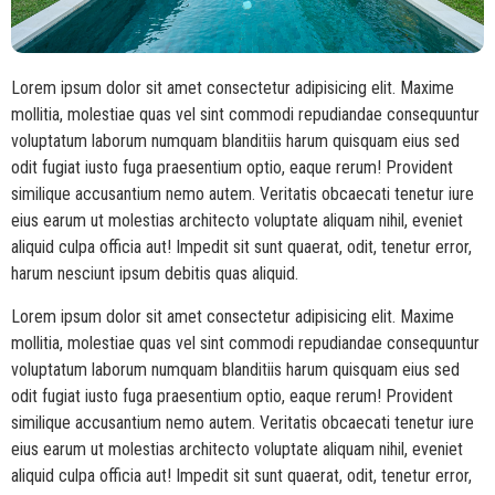
Lorem ipsum dolor sit amet consectetur adipisicing elit. Maxime
mollitia, molestiae quas vel sint commodi repudiandae consequuntur
voluptatum laborum numquam blanditiis harum quisquam eius sed
odit fugiat iusto fuga praesentium optio, eaque rerum! Provident
similique accusantium nemo autem. Veritatis obcaecati tenetur iure
eius earum ut molestias architecto voluptate aliquam nihil, eveniet
aliquid culpa officia aut! Impedit sit sunt quaerat, odit, tenetur error,
harum nesciunt ipsum debitis quas aliquid.
Lorem ipsum dolor sit amet consectetur adipisicing elit. Maxime
mollitia, molestiae quas vel sint commodi repudiandae consequuntur
voluptatum laborum numquam blanditiis harum quisquam eius sed
odit fugiat iusto fuga praesentium optio, eaque rerum! Provident
similique accusantium nemo autem. Veritatis obcaecati tenetur iure
eius earum ut molestias architecto voluptate aliquam nihil, eveniet
aliquid culpa officia aut! Impedit sit sunt quaerat, odit, tenetur error,