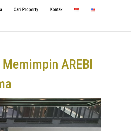
ta
Cari Property
Kontak
a Memimpin AREBI
ama